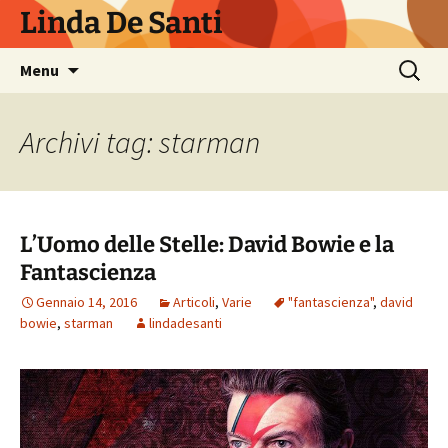
Vai
Linda De Santi
al
contenuto
Ricerca
Menu
per:
Archivi tag: starman
L’Uomo delle Stelle: David Bowie e la
Fantascienza
Gennaio 14, 2016
Articoli
,
Varie
"fantascienza"
,
david
bowie
,
starman
lindadesanti