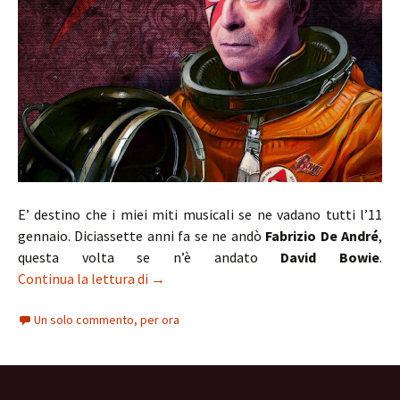
E’ destino che i miei miti musicali se ne vadano tutti l’11
gennaio. Diciassette anni fa se ne andò
Fabrizio De André
,
questa volta se n’è andato
David Bowie
.
L’Uomo delle Stelle: David Bowie e la Fa
Continua la lettura di
→
Un solo commento, per ora