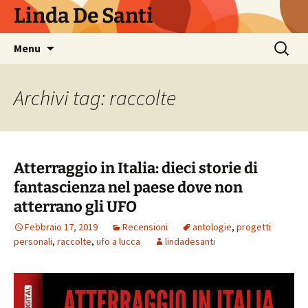
Vai
Linda De Santi
al
contenuto
Ricerca
Menu
per:
Archivi tag: raccolte
Atterraggio in Italia: dieci storie di
fantascienza nel paese dove non
atterrano gli UFO
Febbraio 17, 2019
Recensioni
antologie
,
progetti
personali
,
raccolte
,
ufo a lucca
lindadesanti