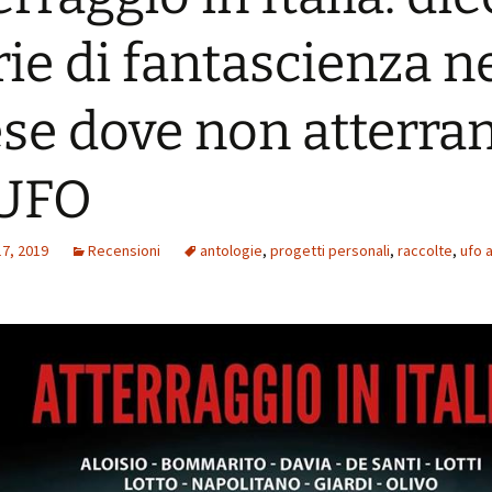
rie di fantascienza n
se dove non atterra
 UFO
17, 2019
Recensioni
antologie
,
progetti personali
,
raccolte
,
ufo 