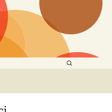
Ricerca
per:
ci