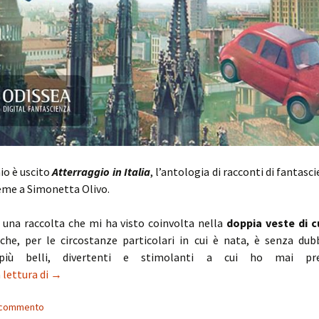
aio è uscito
Atterraggio in Italia
, l’antologia di racconti di fantasc
eme a Simonetta Olivo.
i una raccolta che mi ha visto coinvolta nella
doppia veste di c
 che, per le circostanze particolari in cui è nata, è senza dub
 più belli, divertenti e stimolanti a cui ho mai pre
Atterraggio in Italia: dieci storie di fantascienza nel p
 lettura di
→
n commento