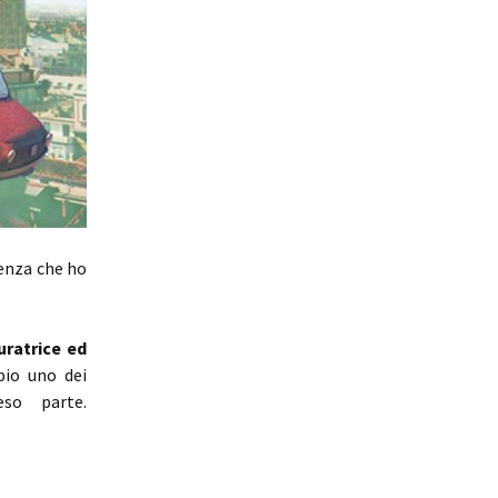
ienza che ho
uratrice ed
bio uno dei
so parte.
aese dove non atterrano gli UFO