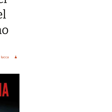
el
no
a lucca