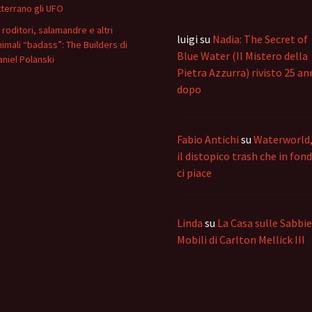
tterrano gli UFO
i roditori, salamandre e altri
luigi
su
Nadia: The Secret of
nimali “badass”: The Builders di
Blue Water (Il Mistero della
aniel Polanski
Pietra Azzurra) rivisto 25 an
dopo
Fabio Antichi
su
Waterworld
il distopico trash che in fon
ci piace
Linda
su
La Casa sulle Sabbie
Mobili di Carlton Mellick III