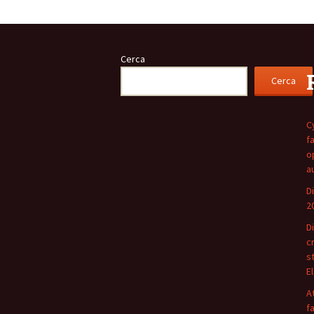
Cerca
Cerca
C
f
o
au
D
2
D
c
s
E
At
f