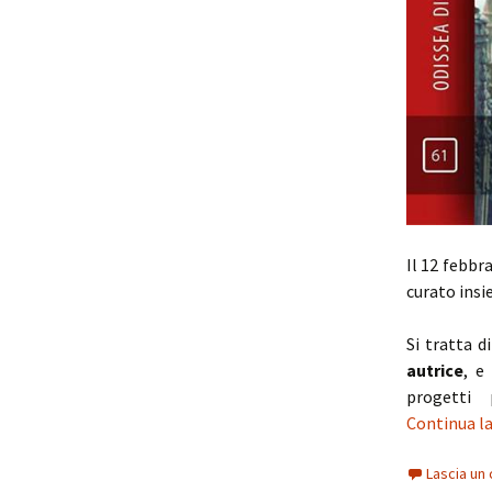
Il 12 febbr
curato insi
Si tratta d
autrice
, e
progetti
Continua la
Lascia u