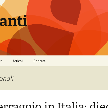
anti
on
Articoli
Contatti
sonali
erraggio in Italia: die