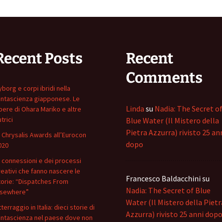
Recent Posts
Recent
Comments
yborg e corpi ibridi nella
antascienza giapponese. Le
Linda
su
Nadia: The Secret o
pere di Ohara Mariko e altre
trici
Blue Water (Il Mistero della
Pietra Azzurra) rivisto 25 an
i Chrysalis Awards all’Eurocon
dopo
020
i connessioni e dei processi
reativi che fanno nascere le
Francesco Baldacchini
su
torie: “Dispatches From
Nadia: The Secret of Blue
lsewhere”
Water (Il Mistero della Pietr
terraggio in Italia: dieci storie di
Azzurra) rivisto 25 anni dop
antascienza nel paese dove non