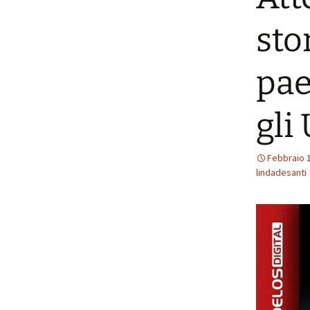
sto
pae
gli
Febbraio 
lindadesanti