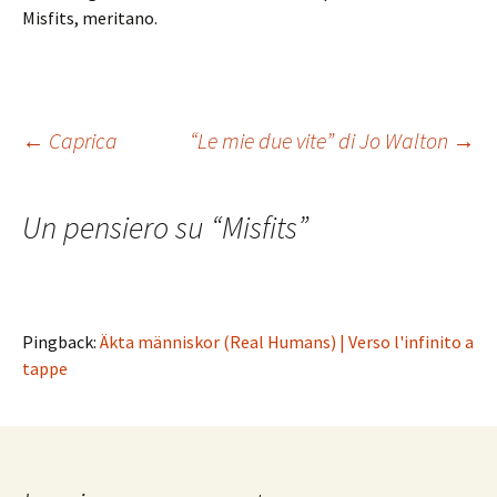
Misfits, meritano.
Navigazione
←
Caprica
“Le mie due vite” di Jo Walton
→
articolo
Un pensiero su “
Misfits
”
Pingback:
Äkta människor (Real Humans) | Verso l'infinito a
tappe