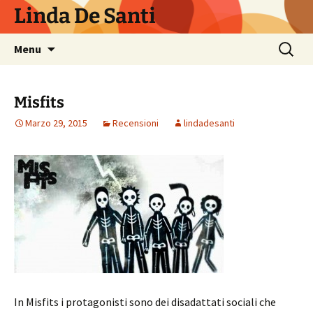
Vai
Linda De Santi
al
contenuto
Ricerca
Menu
per:
Misfits
Marzo 29, 2015
Recensioni
lindadesanti
In Misfits i protagonisti sono dei disadattati sociali che