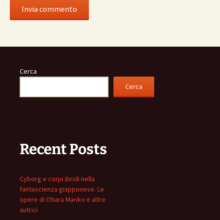
Cerca
Cerca
Recent Posts
Cyborg e corpi ibridi nella
fantascienza giapponese. Le
opere di Ohara Mariko e altre
autrici