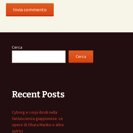
Cerca
Cerca
Recent Posts
Cyborg e corpi ibridi nella
fantascienza giapponese. Le
opere di Ohara Mariko e altre
autrici