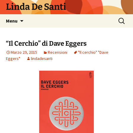
Vai
Linda De Santi
al
contenuto
Ricerca
Menu
per:
“Il Cerchio” di Dave Eggers
Marzo 29, 2015
Recensioni
"Il cerchio" "Dave
Eggers"
lindadesanti