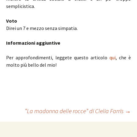
semplicistica.
Voto
Direi un 7 e mezzo senza simpatia.
Informazioni aggiuntive
Per approfondimenti, leggete questo articolo
qui
, che è
molto più bello del mio!
Navigazione
“La madonna delle rocce” di Clelia Farris
→
articolo